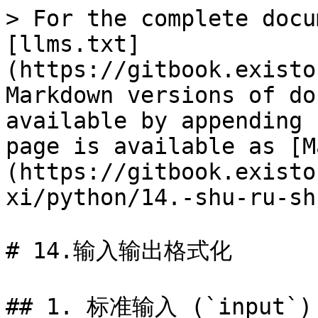
> For the complete docu
[llms.txt]
(https://gitbook.existo
Markdown versions of do
available by appending 
page is available as [M
(https://gitbook.existo
xi/python/14.-shu-ru-sh
# 14.输入输出格式化

## 1. 标准输入 (`input`)
