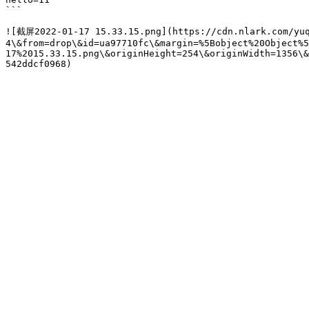
```

![截屏2022-01-17 15.33.15.png](https://cdn.nlark.com/yuq
4\&from=drop\&id=ua97710fc\&margin=%5Bobject%20Object%
17%2015.33.15.png\&originHeight=254\&originWidth=1356\&