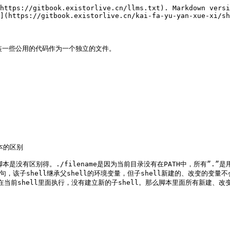
https://gitbook.existorlive.cn/llms.txt). Markdown versi
](https://gitbook.existorlive.cn/kai-fa-yu-yan-xue-xi/sh
装一些公用的代码作为一个独立的文件。

脚本的区别

e执行脚本是没有区别得。./filename是因为当前目录没有在PATH中，所有”.”
的语句，该子shell继承父shell的环境变量，但子shell新建的、改变的变量不会
次在当前shell里面执行，没有建立新的子shell。那么脚本里面所有新建、改