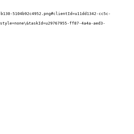
b130-5104b92c4952.png#clientId=u11dd1342-cc5c-
style=none\&taskId=u29767955-ff87-4a4a-aed3-