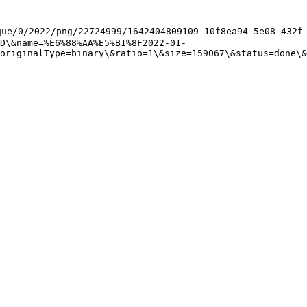
ue/0/2022/png/22724999/1642404809109-10f8ea94-5e08-432f-
5D\&name=%E6%88%AA%E5%B1%8F2022-01-
originalType=binary\&ratio=1\&size=159067\&status=done\&