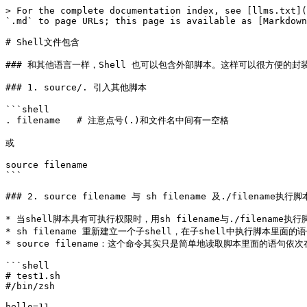
> For the complete documentation index, see [llms.txt](
`.md` to page URLs; this page is available as [Markdown
# Shell文件包含

### 和其他语言一样，Shell 也可以包含外部脚本。这样可以很方便的封
### 1. source/. 引入其他脚本

```shell

. filename   # 注意点号(.)和文件名中间有一空格

或

source filename

```

### 2. source filename 与 sh filename 及./filename执行
* 当shell脚本具有可执行权限时，用sh filename与./filenam
* sh filename 重新建立一个子shell，在子shell中执行脚本里面
* source filename：这个命令其实只是简单地读取脚本里面的语句依
```shell

# test1.sh

#/bin/zsh

hello=11
